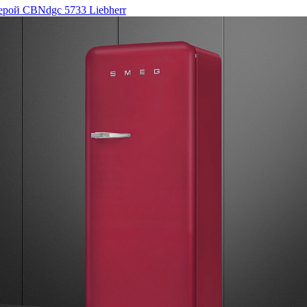
рой CBNdgc 5733 Liebherr