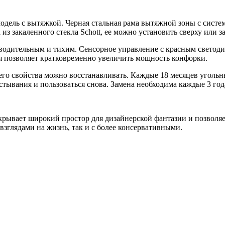
ель с вытяжкой. Черная стальная рама вытяжной зоны с систе
из закаленного стекла Schott, ее можно установить сверху или 
водительным и тихим. Сенсорное управление с красным светоди
ая позволяет кратковременно увеличить мощность конфорки.
его свойства можно восстанавливать. Каждые 18 месяцев уголь
стывания и пользоваться снова. Замена необходима каждые 3 год
крывает широкий простор для дизайнерской фантазии и позволяет
зглядами на жизнь, так и с более консервативными.