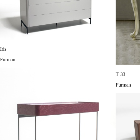
Iris
Furman
Т-33
Furman