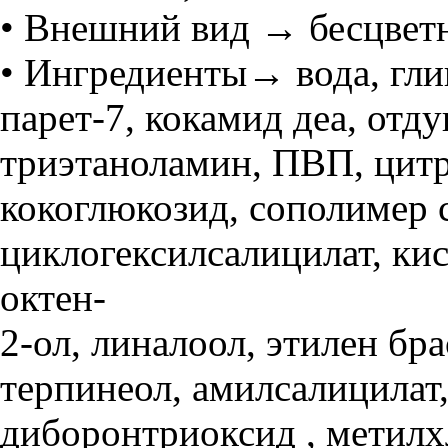
• Внешний вид → бесцветн
• Ингредиенты→ вода, гли
парет-7, кокамид деа, отд
триэтаноламин, ПВП, цитр
кокоглюкозид, сополимер с
циклогексилсалицилат, ки
октен-
2-ол, линалоол, этилен бр
терпинеол, амилсалицилат,
диборонтриоксид , метилх