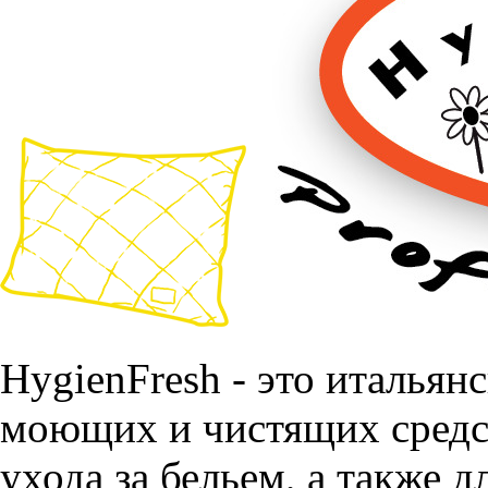
HygienFresh - это италья
моющих и чистящих средст
ухода за бельем, а также 