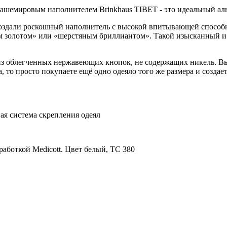
кашемировым наполнителем Brinkhaus TIBET - это идеальный аль
создали роскошный наполнитель с высокой впитывающей способ
золотом» или «шерстяным бриллиантом». Такой изысканный и с
з облегченных нержавеющих кнопок, не содержащих никель. Вы п
 то просто покупаете ещё одно одеяло того же размера и создае
ая система скрепления одеял
аботкой Medicott. Цвет белый, ТС 380