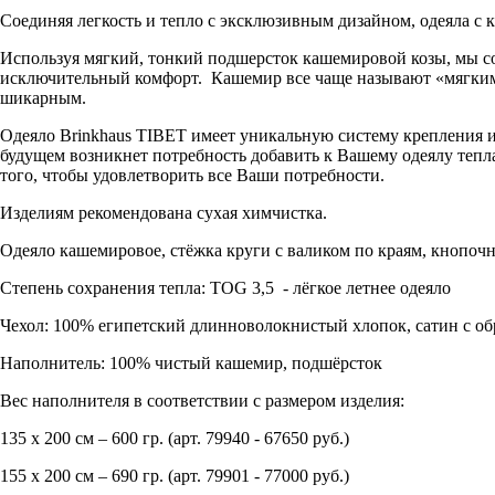
Соединяя легкость и тепло с эксклюзивным дизайном, одеяла с 
Используя мягкий, тонкий подшерсток кашемировой козы, мы 
исключительный комфорт. Кашемир все чаще называют «мягким 
шикарным.
Одеяло Brinkhaus TIBET имеет уникальную систему крепления и
будущем возникнет потребность добавить к Вашему одеялу тепла,
того, чтобы удовлетворить все Ваши потребности.
Изделиям рекомендована сухая химчистка.
Одеяло кашемировое, стёжка круги с валиком по краям, кнопочн
Степень сохранения тепла: TOG 3,5 - лёгкое летнее одеяло
Чехол: 100% египетский длинноволокнистый хлопок, сатин с обр
Наполнитель: 100% чистый кашемир, подшёрсток
Вес наполнителя в соответствии с размером изделия:
135 х 200 см – 600 гр. (арт. 79940 - 67650 руб.)
155 х 200 см – 690 гр. (арт. 79901 - 77000 руб.)