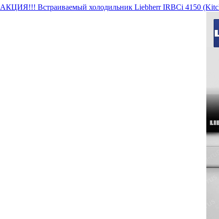
АКЦИЯ!!! Встраиваемый холодильник Liebherr IRBCi 4150 (Kitc