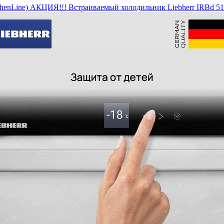
henLine)
АКЦИЯ!!! Встраиваемый холодильник Liebherr IRBd 512