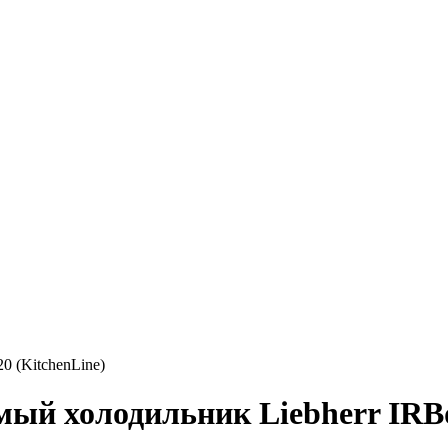
 (KitchenLine)
ый холодильник Liebherr IRBd