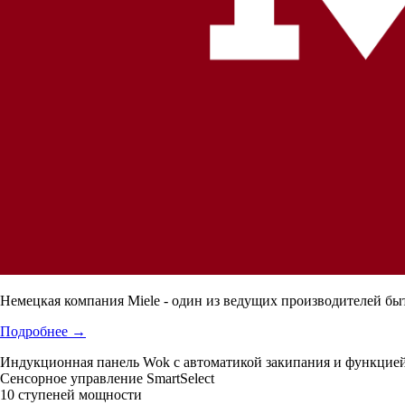
Немецкая компания Miele - один из ведущих производителей бы
Подробнее
→
Индукционная панель Wok с автоматикой закипания и функцией
Сенсорное управление SmartSelect
10 ступеней мощности