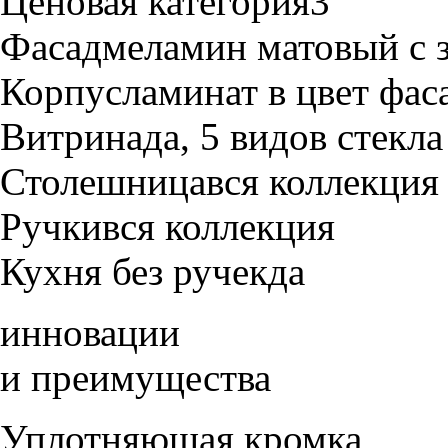
Ценовая категория
3
Фасад
меламин матовый с з
Корпус
ламинат в цвет фас
Витрина
да, 5 видов стекла
Столешница
вся коллекция
Ручки
вся коллекция
Кухня без ручек
да
инновации
и преимущества
Уплотняющая кромка