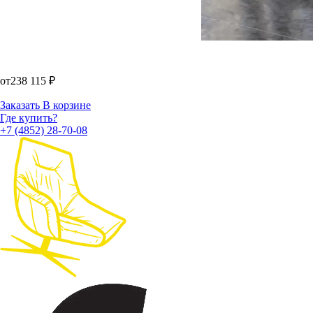
от
238 115
₽
Заказать
В корзине
Где купить?
+7 (4852) 28-70-08